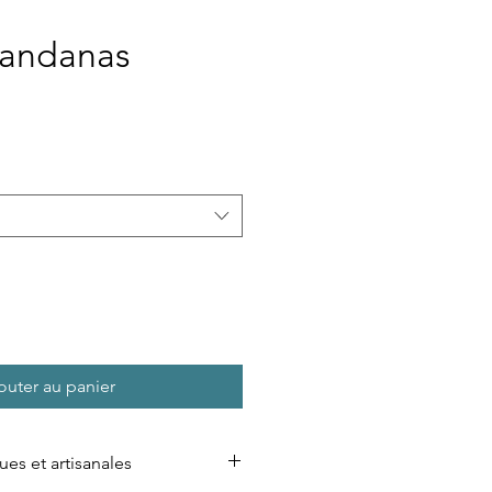
bandanas
outer au panier
ues et artisanales