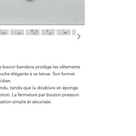
Tous les articles s
dans mon atelier e
grand soin. Le tissu
présenté en photo
peut légèrement va
C’est ce qui rend 
vôtre ne sera peut
à la photo, mais el
attention et le mê
 ce bavoir bandana protège les vêtements
uche élégante à sa tenue. Son format
idien.
rendu, tandis que la doublure en éponge
tion. La fermeture par bouton pression
sation simple et sécurisée.