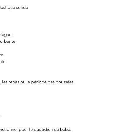
astique solide
légant
orbante
te
ble
s, les repas ou la période des poussées
.
onctionnel pour le quotidien de bébé.