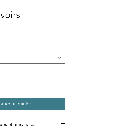
voirs
outer au panier
ues et artisanales