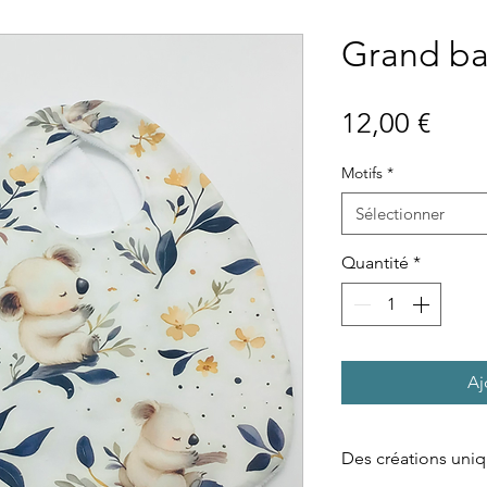
Grand ba
Prix
12,00 €
Motifs
*
Sélectionner
Quantité
*
Aj
Des créations uniq