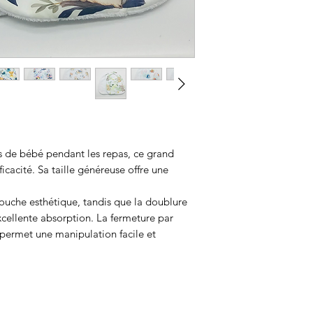
Tous les articles s
dans mon atelier e
grand soin. Le tissu
présenté en photo
peut légèrement va
C’est ce qui rend 
vôtre ne sera peut
à la photo, mais el
attention et le mê
s de bébé pendant les repas, ce grand
ficacité. Sa taille généreuse offre une
ouche esthétique, tandis que la doublure
ellente absorption. La fermeture par
 permet une manipulation facile et