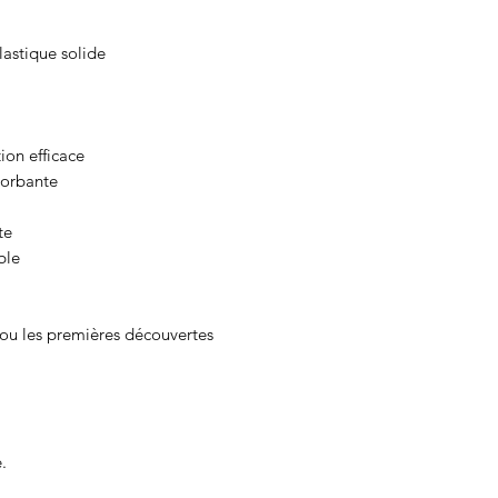
astique solide
ion efficace
orbante
te
ble
n ou les premières découvertes
.